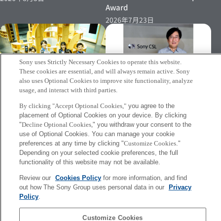
Award
2026年7月23日
Sony uses Strictly Necessary Cookies to operate this website.
These cookies are essential, and will always remain active. Sony
also uses Optional Cookies to improve site functionality, analyze
usage, and interact with third parties.
[INFO] Jun Rekimoto has
[Event 07/15–] Research
been named Professor
By clicking "Accept Optional Cookies,"
you agree to the
Director Shinichi Kasahara’s
Emeritus at the University of
placement of Optional Cookies on your device. By clicking
Demonstration Experiment to
"
Decline Optional Cookies,
" you withdraw your consent to the
Tokyo
Be Conducted Again at
use of Optional Cookies. You can manage your cookie
2026年7月2日
Miraikan
preferences at any time by clicking "
Customize Cookies
."
Depending on your selected cookie preferences, the full
2026年7月8日
functionality of this website may not be available.
Review our
Cookies Policy
for more information, and find
More
out how The Sony Group uses personal data in our
Privacy
Policy
.
Sony
CSL
Customize Cookies