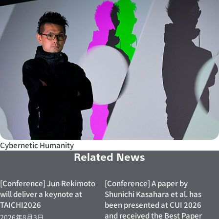
Cybernetic Humanity
Related News
[Conference] Jun Rekimoto
[Conference] A paper by
will deliver a keynote at
Shunichi Kasahara et al. has
TAICHI2026
been presented at CUI 2026
and received the Best Paper
2026年8月3日