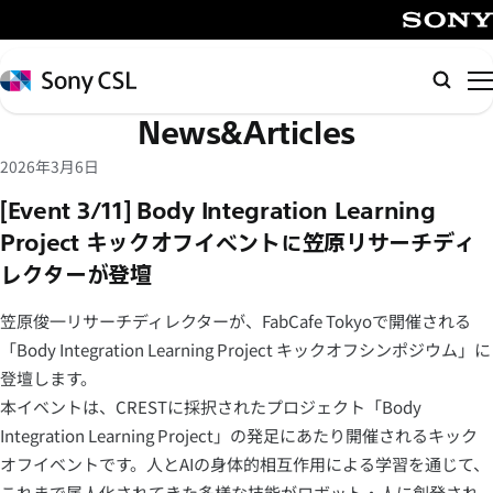
メ
イ
SONY
ン
Sony
Searc
コ
CSL
News&Articles
ン
テ
2026年3月6日
ン
[Event 3/11] Body Integration Learning
ツ
Project キックオフイベントに笠原リサーチディ
へ
レクターが登壇
ス
キ
笠原俊一リサーチディレクターが、FabCafe Tokyoで開催される
ッ
「Body Integration Learning Project キックオフシンポジウム」に
プ
登壇します。
本イベントは、CRESTに採択されたプロジェクト「Body
Integration Learning Project」の発足にあたり開催されるキック
オフイベントです。人とAIの身体的相互作用による学習を通じて、
これまで属人化されてきた多様な技能がロボット・人に創発され