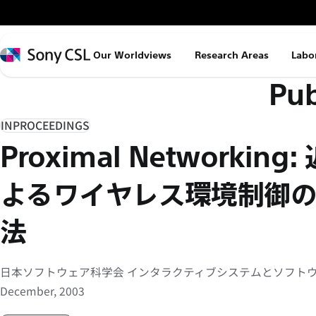
メ
イ
ン
Sony
Our Worldviews
Research Areas
Labo
コ
CSL
Pub
ン
テ
ン
INPROCEEDINGS
ツ
Proximal Networki
へ
ス
よるワイヤレス環境制御
キ
ッ
法
プ
日本ソフトウェア科学会 インタラクティブシステムとソフトウェ
December, 2003