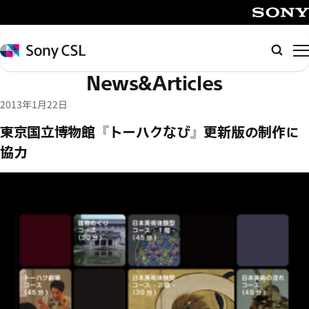
メ
イ
SONY
ン
Sony
検
コ
CSL
索
News&Articles
ン
テ
2013年1月22日
ン
東京国立博物館『トーハクなび』更新版の制作に
ツ
協力
へ
ス
キ
ッ
プ