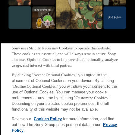
Sony uses Strictly Necessary Cookies to operate this website.
Android端末向け東京国立博物館ガイドアプリ
『トーハクなび』
に、新たに
These cookies are essential, and will always remain active. Sony
ARや高精度屋内測位技術を用いたコースガイドを追加した最新版が本日
公開
also uses Optional Cookies to improve site functionality, analyze
usage, and interact with third parties.
されました。この更新版には現在地推定技術
PlaceEngine
に加え、CSLが開
発した
CyberCode
技術が使用されています。また、CSLは本コースガイドの
By clicking "Accept Optional Cookies,"
you agree to the
placement of Optional Cookies on your device. By clicking
コンテンツ制作にも協力しています。
"
Decline Optional Cookies,
" you withdraw your consent to the
use of Optional Cookies. You can manage your cookie
併せて、東京国立博物館の来館者を対象に、1月22日から3月3日まで『トー
preferences at any time by clicking "
Customize Cookies
."
ハクなび』ガイド端末（スマホ・タブレット）の無料貸出サービスも実施さ
Depending on your selected cookie preferences, the full
functionality of this website may not be available.
れています。ご興味のある方は、ご自身の端末に予めアプリをダウンロード
の上、上野まで足をお運びいただくか、現地にて端末をお借りください。
Review our
Cookies Policy
for more information, and find
out how The Sony Group uses personal data in our
Privacy
Policy
.
Back to Index