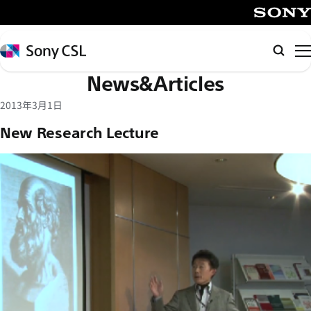
メ
イ
SONY
ン
Sony
検
コ
CSL
索
News&Articles
ン
テ
2013年3月1日
ン
New Research Lecture
ツ
へ
ス
キ
ッ
プ