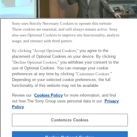
Sony uses Strictly Necessary Cookies to operate this website.
These cookies are essential, and will always remain active. Sony
also uses Optional Cookies to improve site functionality, analyze
usage, and interact with third parties.
CSLシニアリサーチャーの桜田一洋による講義動画「新たな生命の総合をめ
By clicking "Accept Optional Cookies,"
you agree to the
ざして」（約30分）を
公開
しました。「多様で常に移りゆく存在である生命
placement of Optional Cookies on your device. By clicking
を私たちはありのままに捉えているのだろうか。」桜田氏はこの講義で生命
"
Decline Optional Cookies,
" you withdraw your consent to the
の価値を問うています。また、講義に加え、本人のインタビュー動画（約3
use of Optional Cookies. You can manage your cookie
preferences at any time by clicking "
Customize Cookies
."
分)もお楽しみいただけます。
Depending on your selected cookie preferences, the full
functionality of this website may not be available.
＃本講義は
（株）シエロアスール
とのコラボレーションにより撮影されたも
のです。
Review our
Cookies Policy
for more information, and find
out how The Sony Group uses personal data in our
Privacy
Policy
.
Back to Index
前
へ
Customize Cookies
Sony
CSL
会社概要
アクセス
ご利用条件
プライバシーポリシー