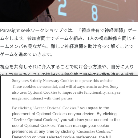
Parasight seekワークショップでは、「視点共有で神経衰弱」ゲー
ムをします。参加者同士でチームを組み、1人の視点映像を同じチ
ームメンバも見ながら、難しい神経衰弱を助け合って解くことで
ゲームを進めていきます。
視点を共有しそれに介入することで助け合う方法や、自分に入り
込んで来るたくさんの情報から総合的に自分の行動を決める感覚
Sony uses Strictly Necessary Cookies to operate this website.
をゲームを通じて考え、話し合っていきます。
These cookies are essential, and will always remain active. Sony
also uses Optional Cookies to improve site functionality, analyze
開催日時・期間（第2回）
usage, and interact with third parties.
10月24日（土） 14:00〜16:00
By clicking "Accept Optional Cookies,"
you agree to the
10月25日（日） 14:00〜16:00
placement of Optional Cookies on your device. By clicking
"
Decline Optional Cookies,
" you withdraw your consent to the
開催日時・期間（第1回）
use of Optional Cookies. You can manage your cookie
3月14日（土） 14:00〜16:00
preferences at any time by clicking "
Customize Cookies
."
Depending on your selected cookie preferences, the full