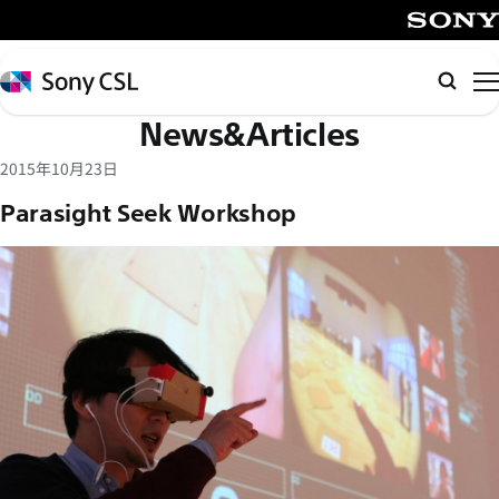
メ
イ
SONY
ン
Sony
検
コ
CSL
索
News&Articles
ン
テ
2015年10月23日
ン
Parasight Seek Workshop
ツ
へ
ス
キ
ッ
プ