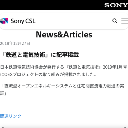
メ
イ
SONY
ン
Sony
検
コ
CSL
索
News&Articles
ン
テ
2018年12月27日
ン
『鉄道と電気技術』に記事掲載
ツ
へ
日本鉄道電気技術協会が発行する『鉄道と電気技術』2019年1月号
ス
にOESプロジェクトの取り組みが掲載されました。
キ
ッ
「直流型オープンエネルギーシステムと住宅間直流電力融通の実
プ
証」
関連リンク