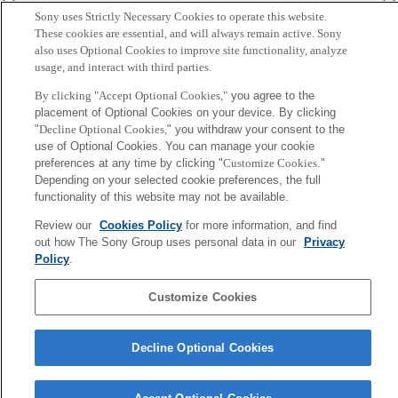
Back to Index
前
Sony uses Strictly Necessary Cookies to operate this website.
へ
These cookies are essential, and will always remain active. Sony
Sony
also uses Optional Cookies to improve site functionality, analyze
CSL
会社概要
アクセス
ご利用条件
プライバシーポリシー
usage, and interact with third parties.
By clicking "Accept Optional Cookies,"
you agree to the
placement of Optional Cookies on your device. By clicking
Copyright ©1994–2026 Sony Computer Science Laboratories, Inc.,
"
Decline Optional Cookies,
" you withdraw your consent to the
Tokyo, Japan
use of Optional Cookies. You can manage your cookie
preferences at any time by clicking "
Customize Cookies
."
Depending on your selected cookie preferences, the full
functionality of this website may not be available.
Review our
Cookies Policy
for more information, and find
out how The Sony Group uses personal data in our
Privacy
Policy
.
Customize Cookies
Decline Optional Cookies