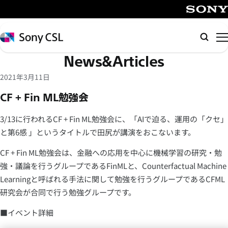
メ
イ
SONY
ン
Sony
検
コ
CSL
索
News&Articles
ン
テ
2021年3月11日
ン
CF + Fin ML勉強会
ツ
へ
3/13に行われるCF + Fin ML勉強会に、「AIで迫る、運用の「クセ」
ス
と第6感 」というタイトルで田尻が講演をおこないます。
キ
ッ
CF + Fin ML勉強会は、金融への応用を中心に機械学習の研究・勉
プ
強・議論を行うグループであるFinMLと、Counterfactual Machine
Learningと呼ばれる手法に関して勉強を行うグループであるCFML
研究会が合同で行う勉強グループです。
■イベント詳細