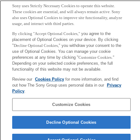
日時：2021/03/13(土) 12:00 〜 17:00
Sony uses Strictly Necessary Cookies to operate this website.
田尻は13:20ごろに登壇予定です
These cookies are essential, and will always remain active. Sony
also uses Optional Cookies to improve site functionality, analyze
配信：Zoom
usage, and interact with third parties.
By clicking "Accept Optional Cookies,"
you agree to the
参加登録・詳細は以下をご覧ください
placement of Optional Cookies on your device. By clicking
https://cfml.connpass.com/event/205217/
"
Decline Optional Cookies,
" you withdraw your consent to the
use of Optional Cookies. You can manage your cookie
preferences at any time by clicking "
Customize Cookies
."
Back to Index
前
Depending on your selected cookie preferences, the full
へ
functionality of this website may not be available.
Sony
CSL
Review our
Cookies Policy
for more information, and find
会社概要
アクセス
ご利用条件
プライバシーポリシー
out how The Sony Group uses personal data in our
Privacy
Policy
.
Copyright ©1994–2026 Sony Computer Science Laboratories, Inc.,
Customize Cookies
Tokyo, Japan
Decline Optional Cookies