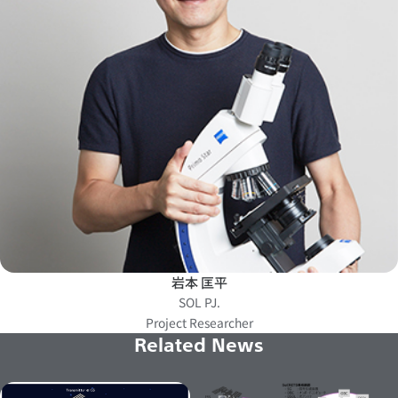
岩本 匡平
SOL PJ.
Project Researcher
Related News