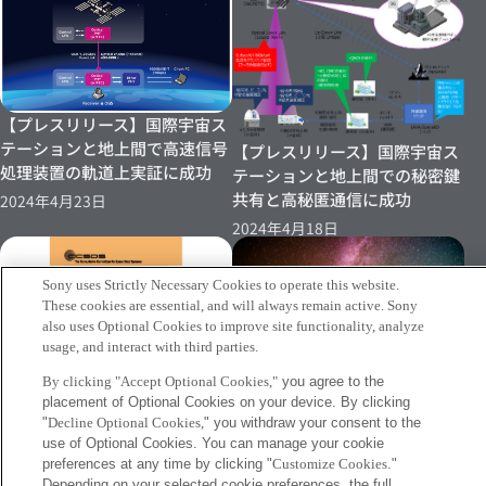
【プレスリリース】国際宇宙ス
テーションと地上間で高速信号
【プレスリリース】国際宇宙ス
処理装置の軌道上実証に成功
テーションと地上間での秘密鍵
共有と高秘匿通信に成功
2024年4月23日
2024年4月18日
Sony uses Strictly Necessary Cookies to operate this website.
These cookies are essential, and will always remain active. Sony
also uses Optional Cookies to improve site functionality, analyze
usage, and interact with third parties.
[11/30 イベント]SPACE meets
By clicking "Accept Optional Cookies,"
you agree to the
DEEPTECH
placement of Optional Cookies on your device. By clicking
"
Decline Optional Cookies,
" you withdraw your consent to the
2023年11月28日
[INFO]自由空間光イーサネット
use of Optional Cookies. You can manage your cookie
通信用誤り訂正技術
preferences at any time by clicking "
Customize Cookies
."
Depending on your selected cookie preferences, the full