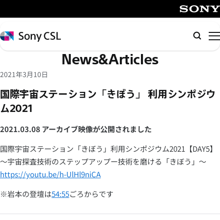
メ
イ
SONY
ン
Sony
検
コ
CSL
索
News&Articles
ン
テ
2021年3月10日
ン
国際宇宙ステーション「きぼう」 利用シンポジウ
ツ
ム2021
へ
ス
2021.03.08 アーカイブ映像が公開されました
キ
ッ
国際宇宙ステーション「きぼう」利用シンポジウム2021【DAY5】
プ
～宇宙探査技術のステップアップー技術を磨ける「きぼう」～
https://youtu.be/h-UlHl9niCA
※岩本の登壇は
54:55
ごろからです