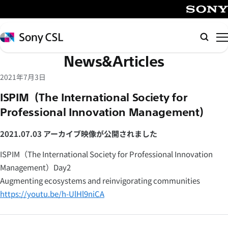
メ
イ
SONY
ン
Sony
検
コ
CSL
索
News&Articles
ン
テ
2021年7月3日
ン
ISPIM（The International Society for
ツ
Professional Innovation Management）
へ
ス
2021.07.03 アーカイブ映像が公開されました
キ
ッ
ISPIM（The International Society for Professional Innovation
プ
Management）Day2
Augmenting ecosystems and reinvigorating communities
https://youtu.be/h-UlHl9niCA