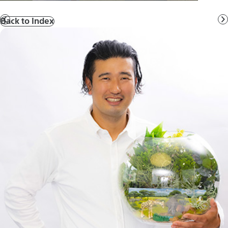
Back to Index
前
へ