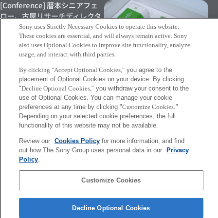
[Conference] 暦本シニアフェ
ロー、古屋リサーチディレクタ
ーらによる論文が ACM DIS
Sony uses Strictly Necessary Cookies to operate this website.
2026にて発表されました
These cookies are essential, and will always remain active. Sony
also uses Optional Cookies to improve site functionality, analyze
2026年6月22日
usage, and interact with third parties.
By clicking "Accept Optional Cookies,"
you agree to the
[INFO] Sony Chinaによる、
placement of Optional Cookies on your device. By clicking
Synecocultureを活用した緑茶
"
Decline Optional Cookies,
" you withdraw your consent to the
製品の発表に舩橋リサーチディ
use of Optional Cookies. You can manage your cookie
レクターが登壇しました
preferences at any time by clicking "
Customize Cookies
."
Depending on your selected cookie preferences, the full
2026年6月18日
functionality of this website may not be available.
Review our
Cookies Policy
for more information, and find
More
out how The Sony Group uses personal data in our
Privacy
Policy
.
Sony
CSL
Customize Cookies
会社概要
アクセス
ご利用条件
プライバシーポリシー
Decline Optional Cookies
Copyright ©1994–2026 Sony Computer Science Laboratories, Inc.,