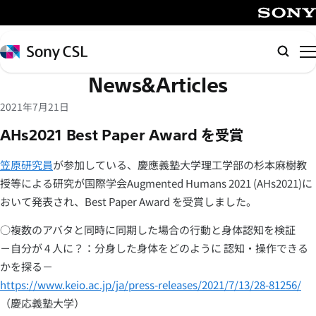
メ
イ
SONY
ン
Sony
検
コ
CSL
索
News&Articles
ン
テ
2021年7月21日
ン
AHs2021 Best Paper Award を受賞
ツ
へ
笠原研究員
が参加している、慶應義塾大学理工学部の杉本麻樹教
ス
授等による研究が国際学会Augmented Humans 2021 (AHs2021)に
キ
おいて発表され、Best Paper Award を受賞しました。
ッ
プ
○複数のアバタと同時に同期した場合の行動と身体認知を検証
－自分が 4 人に？：分身した身体をどのように 認知・操作できる
かを探る－
https://www.keio.ac.jp/ja/press-releases/2021/7/13/28-81256/
（慶応義塾大学）