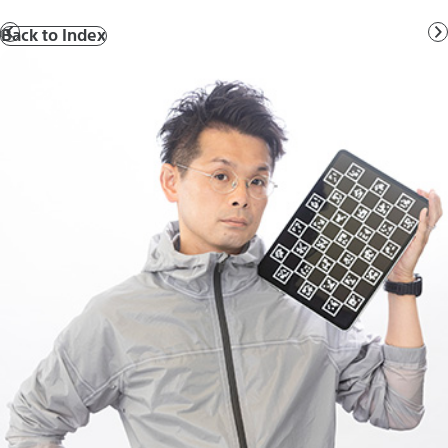
Back to Index
前
へ