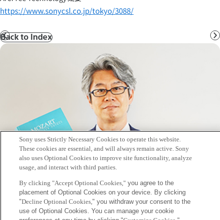
https://www.sonycsl.co.jp/tokyo/3088/
Back to Index
前
へ
Sony uses Strictly Necessary Cookies to operate this website.
These cookies are essential, and will always remain active. Sony
also uses Optional Cookies to improve site functionality, analyze
usage, and interact with third parties.
By clicking "Accept Optional Cookies,"
you agree to the
placement of Optional Cookies on your device. By clicking
"
Decline Optional Cookies,
" you withdraw your consent to the
use of Optional Cookies. You can manage your cookie