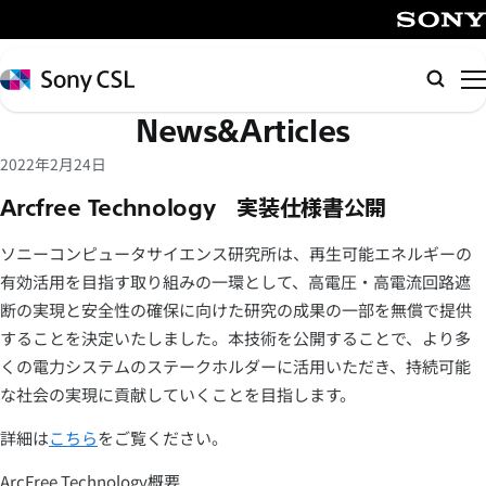
メ
イ
SONY
ン
Sony
検
コ
CSL
索
News&Articles
ン
テ
2022年2月24日
ン
Arcfree Technology 実装仕様書公開
ツ
へ
ソニーコンピュータサイエンス研究所は、再生可能エネルギーの
ス
有効活用を目指す取り組みの一環として、高電圧・高電流回路遮
キ
断の実現と安全性の確保に向けた研究の成果の一部を無償で提供
ッ
することを決定いたしました。本技術を公開することで、より多
プ
くの電力システムのステークホルダーに活用いただき、持続可能
な社会の実現に貢献していくことを目指します。
詳細は
こちら
をご覧ください。
ArcFree Technology概要