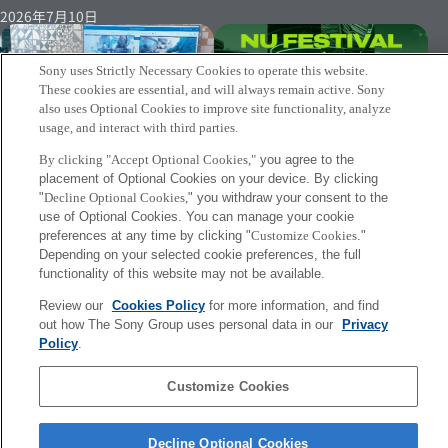
2026年7月10日
Sony uses Strictly Necessary Cookies to operate this website.
These cookies are essential, and will always remain active. Sony
also uses Optional Cookies to improve site functionality, analyze
usage, and interact with third parties.
[Event 2026/6/26-28]
By clicking "Accept Optional Cookies,"
you agree to the
Tomonami for KKAAが「NU
[Report] Music Excellence
placement of Optional Cookies on your device. By clicking
Festival 2026」にて展示
Academy 5年間の軌跡Music
"
Decline Optional Cookies,
" you withdraw your consent to the
use of Optional Cookies. You can manage your cookie
Excellence Academy 5年間
2026年5月19日
preferences at any time by clicking "
Customize Cookies
."
の軌跡
Depending on your selected cookie preferences, the full
2026年6月17日
functionality of this website may not be available.
Review our
Cookies Policy
for more information, and find
More
out how The Sony Group uses personal data in our
Privacy
Policy
.
Sony
Customize Cookies
CSL
会社概要
アクセス
ご利用条件
プライバシーポリシー
Decline Optional Cookies