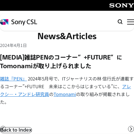
メ
イ
SONY
ン
Sony
検
コ
CSL
索
News&Articles
ン
テ
2024年4月1日
ン
[MEDIA]雑誌PENのコーナー”+FUTURE”に
ツ
Tomonamiが取り上げられました
へ
ス
雑誌『PEN』
2024年5月号で、ITジャーナリスの林 信行氏が連載す
キ
るコーナー”+FUTURE 未来はここからはじまっている”に、
アレ
ッ
クシ―・アンドレ研究員
の
Tomonami
の取り組みが掲載されまし
プ
た。
Back to Index
前