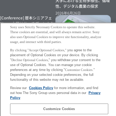
大学における生物多様性、循環
性、デジタル農業の探求
2026年6月26日
[Conference] 暦本シニアフェ
ロー、古屋リサーチディレクタ
Sony uses Strictly Necessary Cookies to operate this website.
ーらによる論文が ACM DIS
These cookies are essential, and will always remain active. Sony
2026にて発表されました
also uses Optional Cookies to improve site functionality, analyze
2026年6月22日
usage, and interact with third parties.
By clicking "Accept Optional Cookies,"
you agree to the
[INFO] Sony Chinaによる、
placement of Optional Cookies on your device. By clicking
Synecocultureを活用した緑茶
"
Decline Optional Cookies,
" you withdraw your consent to the
use of Optional Cookies. You can manage your cookie
製品の発表に舩橋リサーチディ
preferences at any time by clicking "
Customize Cookies
."
レクターが登壇しました
Depending on your selected cookie preferences, the full
2026年6月18日
functionality of this website may not be available.
Review our
Cookies Policy
for more information, and find
More
out how The Sony Group uses personal data in our
Privacy
Policy
.
Sony
Customize Cookies
CSL
会社概要
アクセス
ご利用条件
プライバシーポリシー