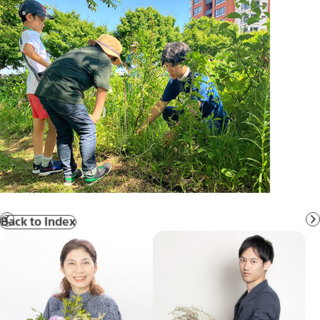
Back to Index
前
へ