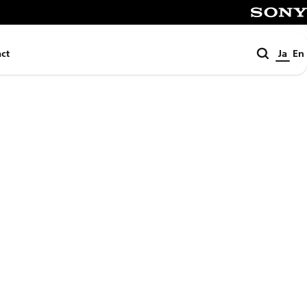
SONY
検
ct
Ja
En
索