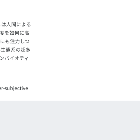
れは人間による
度を如何に高
にも注力しつ
-生態系の超多
ンバイオティ
er-subjective