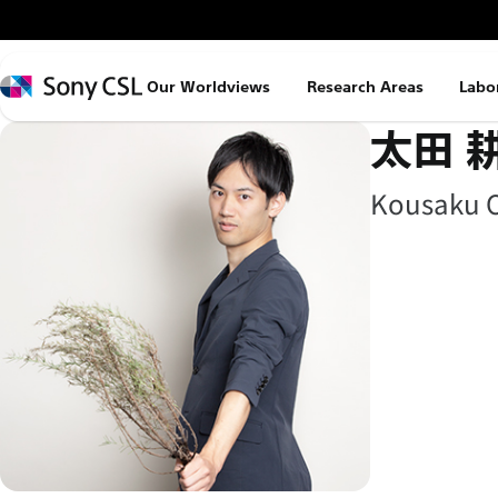
メ
イ
ン
Sony
Our Worldviews
Research Areas
Labo
コ
CSL
太田 
ン
テ
ン
Kousaku 
ツ
へ
ス
キ
ッ
プ