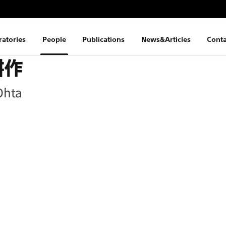
ratories
People
Publications
News&Articles
Conta
耕作
Ohta