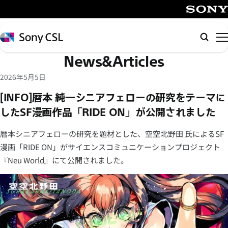
メ
イ
SONY
ン
Sony
検
コ
CSL
索
News&Articles
ン
テ
2026年5月5日
ン
[INFO]暦本 純一シニアフェローの研究をテーマに
ツ
したSF漫画作品「RIDE ON」が公開されました
へ
ス
暦本シニアフェローの研究を題材とした、空空北野田 氏によるSF
キ
漫画「RIDE ON」がサイエンスコミュニケーションプロジェクト
ッ
『Neu World』にて公開されました。
プ