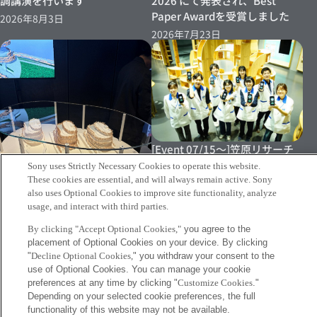
調講演を行います
2026 にて発表され、Best
Paper Awardを受賞しました
2026年8月3日
2026年7月23日
[Event 07/15～]笠原リサーチ
ディレクターの実証実験が日本
Sony uses Strictly Necessary Cookies to operate this website.
科学未来館にて再度実施されま
These cookies are essential, and will always remain active. Sony
also uses Optional Cookies to improve site functionality, analyze
す
usage, and interact with third parties.
2026年7月8日
By clicking "Accept Optional Cookies,"
you agree to the
placement of Optional Cookies on your device. By clicking
[Event Report] Nu Festivalに
"
Decline Optional Cookies,
" you withdraw your consent to the
おいて「Tomonami for
use of Optional Cookies. You can manage your cookie
KKAA」を国内初展示
preferences at any time by clicking "
Customize Cookies
."
Depending on your selected cookie preferences, the full
2026年7月10日
functionality of this website may not be available.