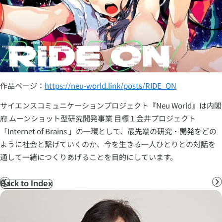
作品ページ：
https://neu-world.link/posts/RIDE_ON
サイエンスコミュニケーションプロジェクト『Neu World』は内閣
府 ムーンショット型研究開発事業 ⽬標１⾦井プロジェクト
「Internet of Brains 」の一環として、最先端の研究・開発をどの
ように社会と繋げていくのか、今を生きる一人ひとりとの対話を
通して⼀緒につくりあげることを目的にしています。
Back to Index
前
へ