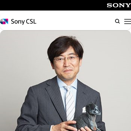
メ
イ
SONY
ン
Sony
検
コ
CSL
索
ン
テ
ン
ツ
へ
ス
キ
ッ
プ