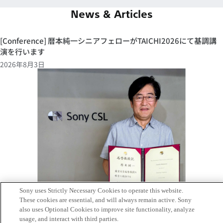
News & Articles
[Conference] 暦本純一シニアフェローがTAICHI2026にて基調講
演を行います
2026年8月3日
Sony uses Strictly Necessary Cookies to operate this website.
These cookies are essential, and will always remain active. Sony
also uses Optional Cookies to improve site functionality, analyze
[INFO] 暦本純一シニアフェローが東京大学名誉教授に就任しまし
usage, and interact with third parties.