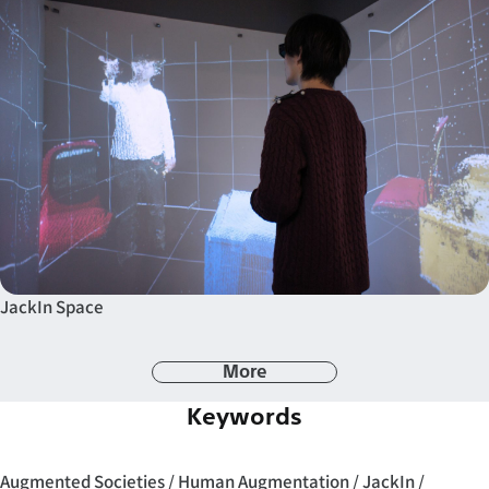
JackIn Space
More
Keywords
Augmented Societies
Human Augmentation
JackIn