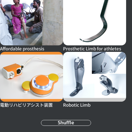
Affordable prosthesis
Prosthetic Limb for athletes
Robotic Limb
電動リハビリアシスト装置
Shuffle