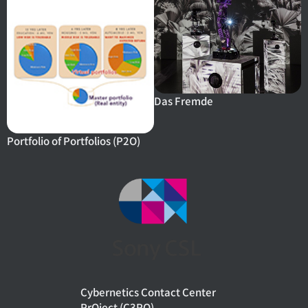
Das Fremde
Portfolio of Portfolios (P2O)
Cybernetics Contact Center
PrOject (C3PO)