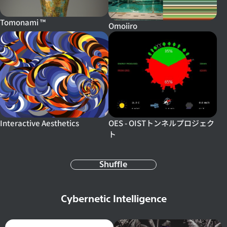
Tomonami ™
Omoiiro
Interactive Aesthetics
OES - OISTトンネルプロジェク
ト
Shuffle
Cybernetic Intelligence