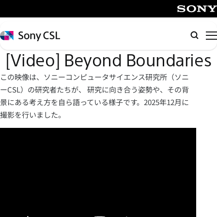
メ
イ
SONY
ン
Sony
検
コ
CSL
索
[Video] Beyond Boundaries
ン
テ
この映像は、ソニーコンピュータサイエンス研究所（ソニ
ン
ーCSL）の研究者たちが、 研究に向き合う姿勢や、その背
ツ
景にある考え方を自ら語っている様子です。2025年12月に
へ
撮影を行いました。
ス
キ
ッ
プ