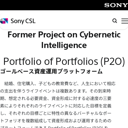
メ
イ
SONY
ン
Sony
検
コ
CSL
索
Former Project on Cybernetic
ン
テ
Intelligence
ン
ツ
Portfolio of Portfolios (P2O)
へ
ゴールベース資産運用プラットフォーム
ス
キ
結婚、住宅購入、子どもの教育費など、人生において相応
ッ
の支出を伴うライフイベントは複数あります。その到来時
プ
期、想定される必要資金、資金形成に対する必達度の三要
素によりそれぞれのライフイベントに対応した目標を定義
し、それぞれの目標ごとに特性の異なるバーチャルなポー
トフォリオを複数組成して資産形成および運用するための
プラットフォームである Portfolio of Portfolios (P2O) を、