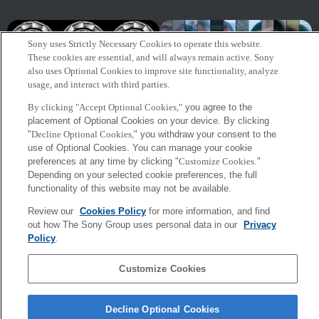
Sony uses Strictly Necessary Cookies to operate this website.
These cookies are essential, and will always remain active. Sony
also uses Optional Cookies to improve site functionality, analyze
usage, and interact with third parties.
By clicking "Accept Optional Cookies,"
you agree to the
[Video] Beyond Boundaries
placement of Optional Cookies on your device. By clicking
"
Decline Optional Cookies,
" you withdraw your consent to the
use of Optional Cookies. You can manage your cookie
preferences at any time by clicking "
Customize Cookies
."
Depending on your selected cookie preferences, the full
複雑なシステムの識別における
functionality of this website may not be available.
失敗
Review our
Cookies Policy
for more information, and find
out how The Sony Group uses personal data in our
Privacy
Sony
Policy
.
CSL
会社概要
アクセス
ご利用条件
プライバシーポリシー
Customize Cookies
Copyright ©1994–2026 Sony Computer Science Laboratories, Inc.,
Tokyo, Japan
Decline Optional Cookies