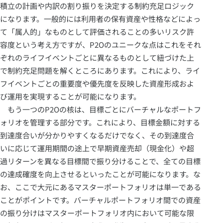
積立の計画や内訳の割り振りを決定する制約充足ロジック
になります。一般的には利用者の保有資産や性格などによっ
て「属人的」なものとして評価されることの多いリスク許
容度という考え方ですが、P2Oのユニークな点はこれをそれ
ぞれのライフイベントごとに異なるものとして紐づけた上
で制約充足問題を解くところにあります。これにより、ライ
フイベントごとの重要度や優先度を反映した資産形成およ
び運用を実現することが可能になります。
もう一つのP2Oの核は、目標ごとにバーチャルなポートフ
ォリオを管理する部分です。これにより、目標金額に対する
到達度合いが分かりやすくなるだけでなく、その到達度合
いに応じて運用期間の途上で早期資産売却（現金化）や超
過リターンを異なる目標間で振り分けることで、全ての目標
の達成確度を向上させるといったことが可能になります。な
お、ここで大元にあるマスターポートフォリオは単一である
ことがポイントです。バーチャルポートフォリオ間での資産
の振り分けはマスターポートフォリオ内において可能な限