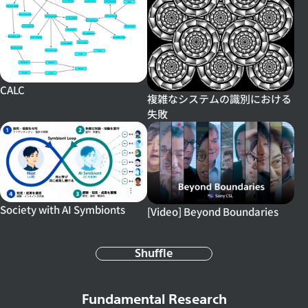
CALC
複雑なシステムの識別における
失敗
Society with AI Symbionts
[Video] Beyond Boundaries
Shuffle
Fundamental Research