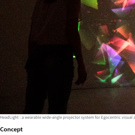
HeadLight : a wearable wide-angle projector system for Egocentric visual
Concept