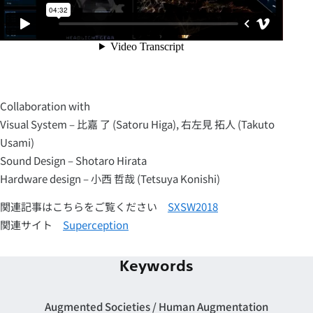
Collaboration with
Visual System – 比嘉 了 (Satoru Higa), 右左見 拓人 (Takuto
Usami)
Sound Design – Shotaro Hirata
Hardware design – 小西 哲哉 (Tetsuya Konishi)
関連記事はこちらをご覧ください
SXSW2018
関連サイト
Superception
Keywords
Augmented Societies
Human Augmentation