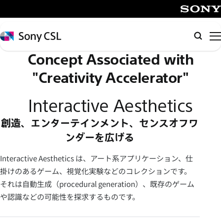
メ
イ
SONY
ン
Sony
検
コ
CSL
索
Concept Associated with
ン
テ
"Creativity Accelerator"
ン
ツ
Interactive Aesthetics
へ
創造、エンターテインメント、センスオフワ
ス
キ
ンダーを広げる
ッ
Interactive Aesthetics は、アート系アプリケーション、仕
プ
掛けのあるゲーム、視覚化実験などのコレクションです。
それは自動生成（procedural generation）、既存のゲーム
や認識などの可能性を探求するものです。