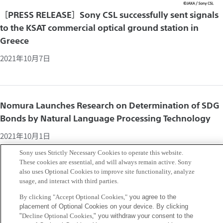
［PRESS RELEASE］Sony CSL successfully sent signals
to the KSAT commercial optical ground station in
Greece
2021年10月7日
Nomura Launches Research on Determination of SDG
Bonds by Natural Language Processing Technology
2021年10月1日
Sony uses Strictly Necessary Cookies to operate this website.
These cookies are essential, and will always remain active. Sony
also uses Optional Cookies to improve site functionality, analyze
usage, and interact with third parties.
2021 Sony ESG/Technology Briefing
By clicking "Accept Optional Cookies,"
you agree to the
2021年9月24日
placement of Optional Cookies on your device. By clicking
"
Decline Optional Cookies,
" you withdraw your consent to the