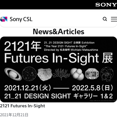
メ
イ
SONY
ン
Sony
Searc
コ
CSL
News&Articles
ン
テ
ン
ツ
へ
ス
キ
ッ
プ
2121 Futures In-Sight
2021年12月21日