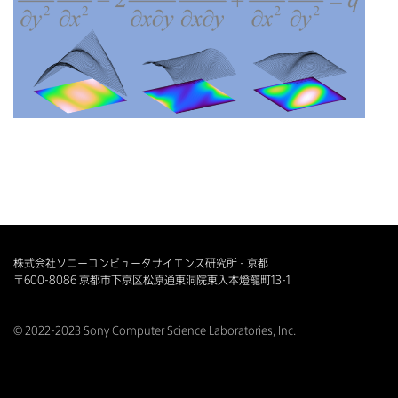
株式会社ソニーコンピュータサイエンス研究所 - 京都
〒600-8086 京都市下京区松原通東洞院東入本燈籠町13-1
© 2022-2023 Sony Computer Science Laboratories, Inc.