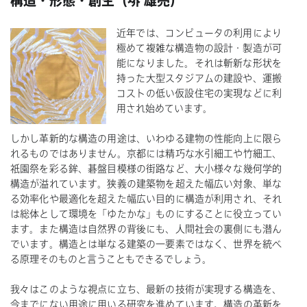
構造・形態・創生（堺 雄亮）
近年では、コンピュータの利用により
極めて複雑な構造物の設計・製造が可
能になりました。それは斬新な形状を
持った大型スタジアムの建設や、運搬
コストの低い仮設住宅の実現などに利
用され始めています。
しかし革新的な構造の用途は、いわゆる建物の性能向上に限ら
れるものではありません。京都には精巧な水引細工や竹細工、
祇園祭を彩る鉾、碁盤目模様の街路など、大小様々な幾何学的
構造が溢れています。狭義の建築物を超えた幅広い対象、単な
る効率化や最適化を超えた幅広い目的に構造が利用され、それ
は総体として環境を「ゆたかな」ものにすることに役立ってい
ます。また構造は自然界の背後にも、人間社会の裏側にも潜ん
でいます。構造とは単なる建築の一要素ではなく、世界を統べ
る原理そのものと言うこともできるでしょう。
我々はこのような視点に立ち、最新の技術が実現する構造を、
今までにない用途に用いる研究を進めています。構造の革新を