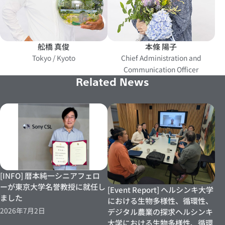
舩橋 真俊
本條 陽子
Tokyo / Kyoto
Chief Administration and
Communication Officer
Related News
[INFO] 暦本純一シニアフェロ
ーが東京大学名誉教授に就任し
[Event Report] ヘルシンキ大学
ました
における生物多様性、循環性、
2026年7月2日
デジタル農業の探求ヘルシンキ
大学における生物多様性、循環