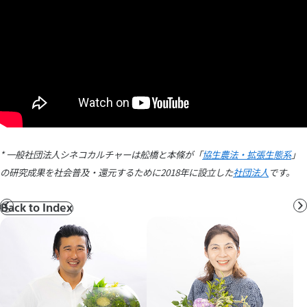
* 一般社団法人シネコカルチャーは舩橋と本條が「
協生農法・拡張生態系
」
の研究成果を社会普及・還元するために2018年に設立した
社団法人
です。
Back to Index
前
へ