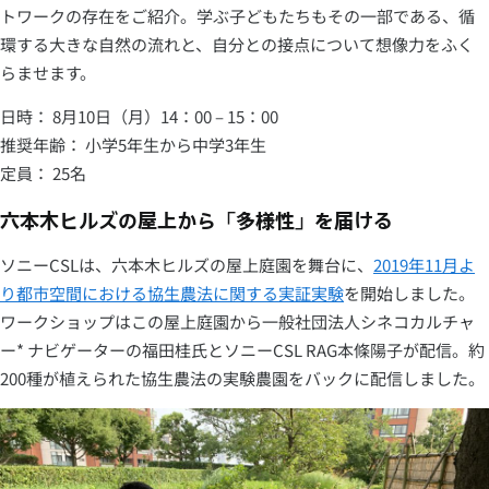
トワークの存在をご紹介。学ぶ子どもたちもその一部である、循
環する大きな自然の流れと、自分との接点について想像力をふく
らませます。
日時： 8月10日（月）14：00 – 15：00
推奨年齢： 小学5年生から中学3年生
定員： 25名
六本木ヒルズの屋上から「多様性」を届ける
ソニーCSLは、六本木ヒルズの屋上庭園を舞台に、
2019年11月よ
り都市空間における協生農法に関する実証実験
を開始しました。
ワークショップはこの屋上庭園から一般社団法人シネコカルチャ
ー* ナビゲーターの福田桂氏とソニーCSL RAG本條陽子が配信。約
200種が植えられた協生農法の実験農園をバックに配信しました。