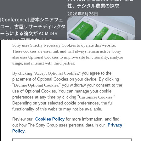
性、デジタル農業の探求
2026年6月26日
[Conference] 暦本シニアフェ
ロー、古屋リサーチディレクタ
ーらによる論文が ACM DIS
2026にて発表されました
Sony uses Strictly Necessary Cookies to operate this website.
2026年6月22日
These cookies are essential, and will always remain active. Sony
also uses Optional Cookies to improve site functionality, analyze
usage, and interact with third parties.
[INFO] Sony Chinaによる、
Synecocultureを活用した緑茶
By clicking "Accept Optional Cookies,"
you agree to the
製品の発表に舩橋リサーチディ
placement of Optional Cookies on your device. By clicking
レクターが登壇しました
"
Decline Optional Cookies,
" you withdraw your consent to the
use of Optional Cookies. You can manage your cookie
2026年6月18日
preferences at any time by clicking "
Customize Cookies
."
Depending on your selected cookie preferences, the full
functionality of this website may not be available.
More
Review our
Cookies Policy
for more information, and find
out how The Sony Group uses personal data in our
Privacy
Sony
Policy
.
CSL
会社概要
アクセス
ご利用条件
プライバシーポリシー