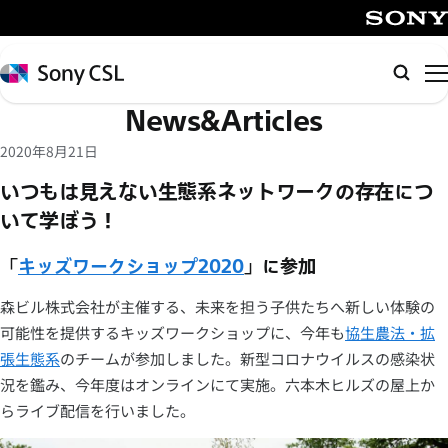
メ
イ
SONY
ン
Sony
検
コ
CSL
索
News&Articles
ン
テ
2020年8月21日
ン
いつもは見えない生態系ネットワークの存在につ
ツ
いて学ぼう！
へ
ス
「
キッズワークショップ2020
」に参加
キ
ッ
森ビル株式会社が主催する、未来を担う子供たちへ新しい体験の
プ
可能性を提供するキッズワークショップに、今年も
協生農法・拡
張生態系
のチームが参加しました。新型コロナウイルスの感染状
況を鑑み、今年度はオンラインにて実施。六本木ヒルズの屋上か
らライブ配信を行いました。