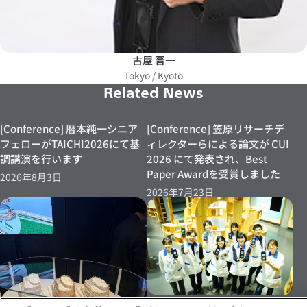
古屋 晋一
Tokyo / Kyoto
Related News
[Conference] 暦本純一シニア
[Conference] 笠原リサーチデ
フェローがTAICHI2026にて基
ィレクターらによる論文が CUI
調講演を行います
2026 にて発表され、Best
Paper Awardを受賞しました
2026年8月3日
2026年7月23日
[Event 07/15～]笠原リサーチ