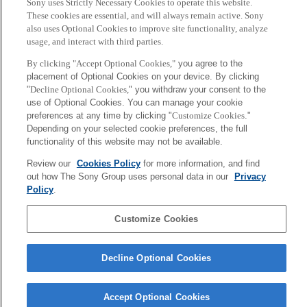
Sony uses Strictly Necessary Cookies to operate this website.
ディレクターの実証実験が日本
These cookies are essential, and will always remain active. Sony
科学未来館にて再度実施されま
also uses Optional Cookies to improve site functionality, analyze
す
usage, and interact with third parties.
2026年7月8日
By clicking "Accept Optional Cookies,"
you agree to the
placement of Optional Cookies on your device. By clicking
"
Decline Optional Cookies,
" you withdraw your consent to the
[Event Report] Nu Festivalに
use of Optional Cookies. You can manage your cookie
おいて「Tomonami for
preferences at any time by clicking "
Customize Cookies
."
KKAA」を国内初展示
Depending on your selected cookie preferences, the full
2026年7月10日
functionality of this website may not be available.
Review our
Cookies Policy
for more information, and find
out how The Sony Group uses personal data in our
Privacy
More
Policy
.
Sony
Customize Cookies
CSL
会社概要
アクセス
ご利用条件
プライバシーポリシー
Decline Optional Cookies
Copyright ©1994–2026 Sony Computer Science Laboratories, Inc.,
Tokyo, Japan
Accept Optional Cookies