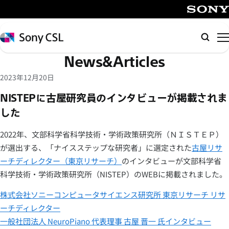
メ
イ
SONY
ン
Sony
検
コ
CSL
索
News&Articles
ン
テ
2023年12月20日
ン
NISTEPに古屋研究員のインタビューが掲載されま
ツ
した
へ
ス
2022年、文部科学省科学技術・学術政策研究所（ＮＩＳＴＥＰ）
キ
が選出する、「ナイスステップな研究者」に選定された
古屋リサ
ッ
ーチディレクター（東京リサーチ）
のインタビューが文部科学省
プ
科学技術・学術政策研究所（NISTEP）のWEBに掲載されました。
株式会社ソニーコンピュータサイエンス研究所 東京リサーチ リサ
ーチディレクター
一般社団法人 NeuroPiano 代表理事 古屋 晋一 氏インタビュー