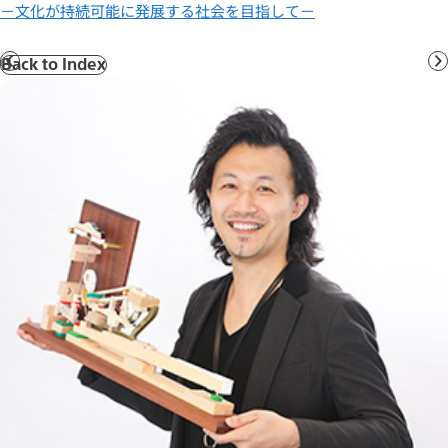
－文化が持続可能に発展する社会を目指して－
Back to Index
前
へ