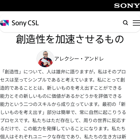
メ
イ
SONY
ン
Sony
検
コ
CSL
索
創造性を加速させるもの
ン
テ
ン
アレクシー・アンドレ
ツ
へ
「創造性」について、人は雄弁に語りますが，私はそのプロ
ス
セスは至ってシンプルであると考えています。私にとって創
キ
造的であることとは、新しいものを考え出すことができる
ッ
能力とその新しいものに価値があるかどうかを評価できる
プ
能力という二つのスキルから成り立っています。最初の「新
しいものを考え出す」部分は簡単で、常に自然に起こりうる
プロセスです。私たちはただ存在して、周りの世界に反応す
るだけで、この能力を発揮していることになります。私たち
個人はそれぞれユニークな存在であり、私たちの生き方は新