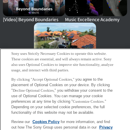
[Video] Beyond Boundaries
Music Excellence Academy
Sony uses Strictly Necessary Cookies to operate this website.
These cookies are essential, and will always remain active. Sony
OES - 沖縄科学技術大学院大学
also uses Optional Cookies to improve site functionality, analyze
（OIST）でのプラットフォー
usage, and interact with third parties.
ムの構築
By clicking "Accept Optional Cookies,"
you agree to the
placement of Optional Cookies on your device. By clicking
Sony
"
Decline Optional Cookies,
" you withdraw your consent to the
CSL
use of Optional Cookies. You can manage your cookie
会社概要
アクセス
ご利用条件
プライバシーポリシー
preferences at any time by clicking "
Customize Cookies
."
Depending on your selected cookie preferences, the full
functionality of this website may not be available.
Copyright ©1994–2026 Sony Computer Science Laboratories, Inc.,
Tokyo, Japan
Review our
Cookies Policy
for more information, and find
out how The Sony Group uses personal data in our
Privacy