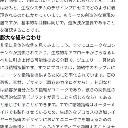
題と同様に，明確なはい・いいえの答えはありません。これ
は好みと，生成システムのデザインプロセスでどのように表
現されるのかにかかっています。もう一つの創造的な表現の
層ですが，基本的な目標は同じで，選択肢が重要であること
を確認することです。
膨大な組み合わせ
非常に具体的な例を見てみましょう。すでにユニークなコン
テンツが提供されており，生成的なアプローチがさらなるレ
ベルに引き上げる可能性のある分野で，ジュエリー，具体的
には結婚指輪です。すでにプロセスは，婚約中のカップルに
ユニークな指輪を提供するために効率化されています。石の
選択，素材，デザイン（既存のカタログから），刻印など
は顧客が自分たちの指輪がユニークであり，彼らの関係性の
物理的な証明（ブランドが言うことを信じるなら）である
と感じさせることができます。すでに結婚指輪はオーダーメ
イドでも製作させているため，生成的なプロセスの追加レイ
ヤーを指輪のデザインにおいてユニークさを加えるための
簡単な手段として，これらのアイディアを適用することは大