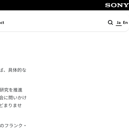
SONY
検
ct
Ja
En
索
ば、具体的な
ら研究を推進
会に問いかけ
どまりませ
のフランク・