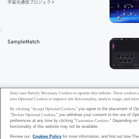
宇宙光通信プロジェクト
SampleMatch
Sony uses Strictly Necessary Cookies to operate this website. These cookies a
uses Optional Cookies to improve site functionality, analyze usage, and intera
By clicking "Accept Optional Cookies,"
you agree to the placement of Opt
"
Decline Optional Cookies,
" you withdraw your consent to the use of Op
Sony
preferences at any time by clicking "
Customize Cookies
." Depending on 
CSL
functionality of this website may not be available.
Review our
Cookies Policy
for more information, and find out how Th