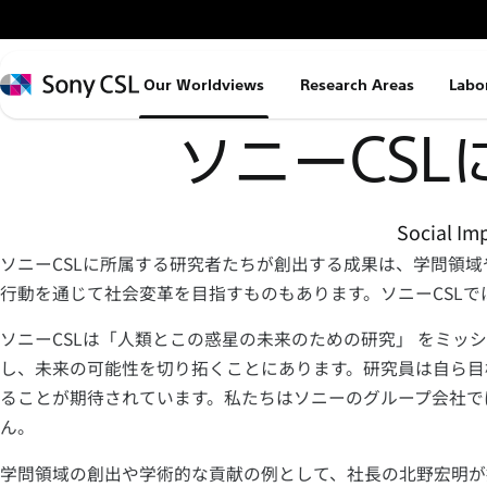
メ
イ
ン
Sony
Our Worldviews
Research Areas
Labo
コ
CSL
ン
ソニーCS
テ
ン
ツ
Social Im
へ
ソニーCSLに所属する研究者たちが創出する成果は、学問領
ス
行動を通じて社会変革を目指すものもあります。ソニーCSL
キ
ッ
ソニーCSLは「人類とこの惑星の未来のための研究」 をミ
プ
し、未来の可能性を切り拓くことにあります。研究員は自ら目
ることが期待されています。私たちはソニーのグループ会社で
ん。
学問領域の創出や学術的な貢献の例として、社長の北野宏明が