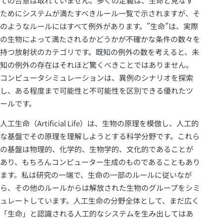
ての合意は取れていません。多くの定義は、生命と見なす
ためにシステムが満たすべきルール一覧で示されますが、そ
のようなルールにはすべて例外があります。”生命”は、実際
の生物によって満たされるかどうかが不確かな条件の数々を
持つ放射状のカテゴリです。既知の例外の数を考えると、未
知の例外の存在はそれほど驚くべきことではありません。
コンピュータシミュレーションは、異例のシナリオを探索
し、ある程度まで可能性と不可能性を区別できる優れたツ
ールです。
人工生命（Artificial Life）は、生物の原理を模倣し、人工的
な基盤でその原理を理解しようとする科学分野です。これら
の基盤は物理的、化学的、生物学的、文化的であることが
あり、もちろんコンピューター生成のものであることもあり
ます。私は研究の一端で、生命の一部のルールに従いなが
ら、その他のルールからは解放された生物のグループをシミ
ュレートしています。人工生命の分野全体として、まだ広く
「生命」と認識される人工的なシステムを生み出してはあ