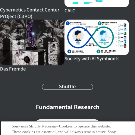
Cybernetics Contact Center
CALC
PrOject (C3PO)
Society with AI Symbionts
Das Fremde
Shuffle
Fundamental Research
Sony uses Strictly Necessary Cookies to operate this website.
These cookies are essential, and will always remain active. Sony