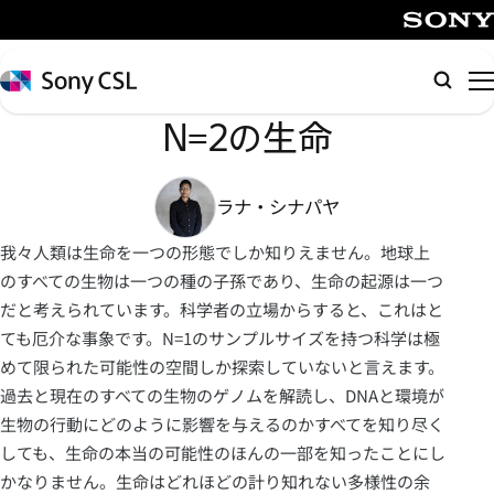
メ
イ
SONY
ン
Sony
検
コ
CSL
索
N=2の生命
ン
テ
ン
ラナ・シナパヤ
ツ
へ
我々人類は生命を一つの形態でしか知りえません。地球上
ス
のすべての生物は一つの種の子孫であり、生命の起源は一つ
キ
だと考えられています。科学者の立場からすると、これはと
ッ
ても厄介な事象です。N=1のサンプルサイズを持つ科学は極
プ
めて限られた可能性の空間しか探索していないと言えます。
過去と現在のすべての生物のゲノムを解読し、DNAと環境が
生物の行動にどのように影響を与えるのかすべてを知り尽く
しても、生命の本当の可能性のほんの一部を知ったことにし
かなりません。生命はどれほどの計り知れない多様性の余