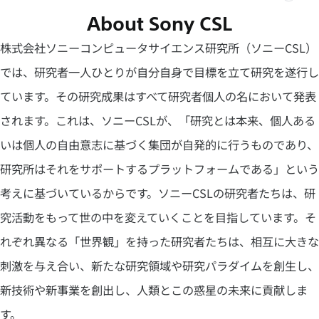
ラ
ラ
About Sony CSL
ン
ン
ド
ド
株式会社ソニーコンピュータサイエンス研究所（ソニーCSL）
ム
ム
ー
ー
では、研究者一人ひとりが自分自身で目標を立て研究を遂行し
ビ
ビ
ー
ー
ています。その研究成果はすべて研究者個人の名において発表
の
を
説
停
されます。これは、ソニーCSLが、「研究とは本来、個人ある
明
止
を
いは個人の自由意志に基づく集団が自発的に行うものであり、
開
く
研究所はそれをサポートするプラットフォームである」という
考えに基づいているからです。ソニーCSLの研究者たちは、研
究活動をもって世の中を変えていくことを目指しています。そ
れぞれ異なる「世界観」を持った研究者たちは、相互に大きな
刺激を与え合い、新たな研究領域や研究パラダイムを創生し、
新技術や新事業を創出し、人類とこの惑星の未来に貢献しま
す。