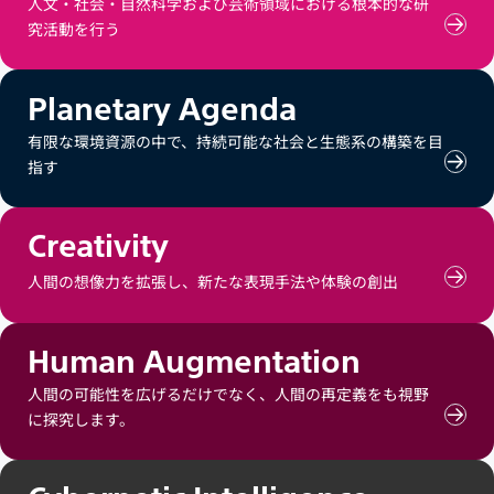
人文・社会・自然科学および芸術領域における根本的な研
究活動を行う
Fun
Rese
の
コ
Planetary Agenda
ン
テ
有限な環境資源の中で、持続可能な社会と生態系の構築を目
ン
指す
Plan
ツ
Age
を
の
見
コ
る
Creativity
ン
テ
人間の想像力を拡張し、新たな表現手法や体験の創出
Crea
ン
の
ツ
コ
を
ン
見
Human Augmentation
テ
る
ン
人間の可能性を広げるだけでなく、人間の再定義をも視野
ツ
に探究します。
Hum
を
Aug
見
の
る
コ