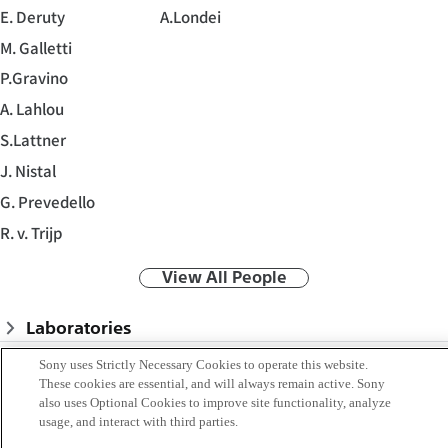
E. Deruty
A.Londei
M. Galletti
P.Gravino
A. Lahlou
S.Lattner
J. Nistal
G. Prevedello
R. v. Trijp
View All People
Laboratories
Sony uses Strictly Necessary Cookies to operate this website.
Tokyo
These cookies are essential, and will always remain active. Sony
also uses Optional Cookies to improve site functionality, analyze
usage, and interact with third parties.
Kyoto