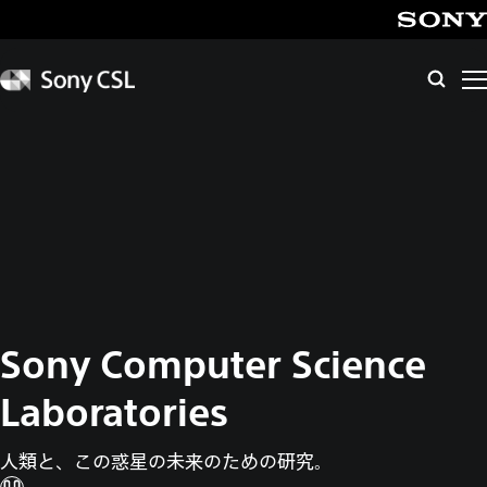
メ
イ
SONY
ン
Sony
検
CSL
コ
索
ン
テ
ン
ツ
へ
ス
キ
ッ
プ
Sony Computer
Science
Laboratories
人類と、この惑星の未来のための研究。