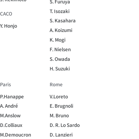
S. Furuya
T. Isozaki
CACO
S. Kasahara
Y. Honjo
A. Koizumi
K. Mogi
F. Nielsen
S. Owada
H. Suzuki
Paris
Rome
P.Hanappe
V.Loreto
A. André
E. Brugnoli
M.Anslow
M. Bruno
D.Colliaux
D. R. Lo Sardo
M.Demoucron
D. Lanzieri