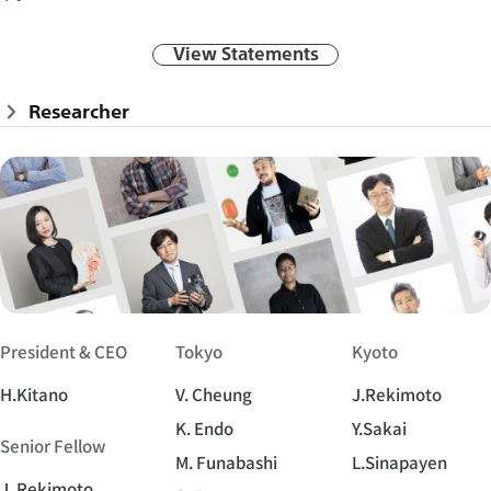
View Statements
Researcher
President & CEO
Tokyo
Kyoto
H.Kitano
V. Cheung
J.Rekimoto
K. Endo
Y.Sakai
Senior Fellow
M. Funabashi
L.Sinapayen
J. Rekimoto