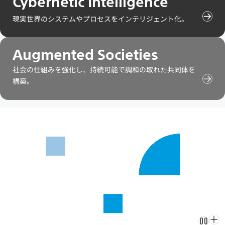
Cybernetic Intelligence
ン
テ
現実世界のシステムやプロセスをインテリジェント化。
Cybe
ン
Inte
ツ
の
を
コ
見
Augmented Societies
ン
る
テ
社会の仕組みを強化し、持続可能で調和の取れた共同体を
ン
構築。
Aug
ツ
Soci
を
の
見
コ
る
ン
テ
ン
ツ
を
見
る
ブ
ブ