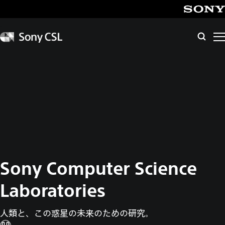
メ
イ
SONY
ン
Sony
検
CSL
コ
索
ン
テ
ン
ツ
へ
ス
キ
ッ
プ
Sony Computer
Science
Laboratories
人類と、この惑星の未来のための研究。