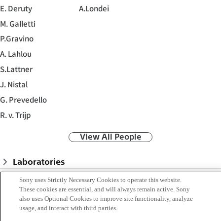
E. Deruty
A.Londei
M. Galletti
P.Gravino
A. Lahlou
S.Lattner
J. Nistal
G. Prevedello
R. v. Trijp
View All People
Laboratories
Sony uses Strictly Necessary Cookies to operate this website.
Tokyo
These cookies are essential, and will always remain active. Sony
also uses Optional Cookies to improve site functionality, analyze
usage, and interact with third parties.
Kyoto