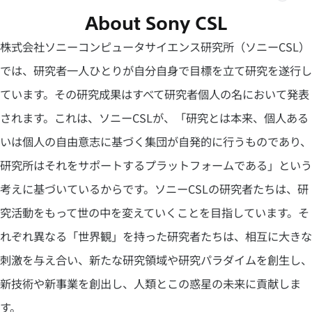
ラ
ラ
About Sony CSL
ン
ン
ド
ド
株式会社ソニーコンピュータサイエンス研究所（ソニーCSL）
ム
ム
ー
ー
では、研究者一人ひとりが自分自身で目標を立て研究を遂行し
ビ
ビ
ー
ー
ています。その研究成果はすべて研究者個人の名において発表
の
を
説
停
されます。これは、ソニーCSLが、「研究とは本来、個人ある
明
止
を
いは個人の自由意志に基づく集団が自発的に行うものであり、
開
く
研究所はそれをサポートするプラットフォームである」という
考えに基づいているからです。ソニーCSLの研究者たちは、研
究活動をもって世の中を変えていくことを目指しています。そ
れぞれ異なる「世界観」を持った研究者たちは、相互に大きな
刺激を与え合い、新たな研究領域や研究パラダイムを創生し、
新技術や新事業を創出し、人類とこの惑星の未来に貢献しま
す。