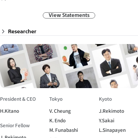
View Statements
Researcher
President & CEO
Tokyo
Kyoto
H.Kitano
V. Cheung
J.Rekimoto
K. Endo
Y.Sakai
Senior Fellow
M. Funabashi
L.Sinapayen
J. Rekimoto