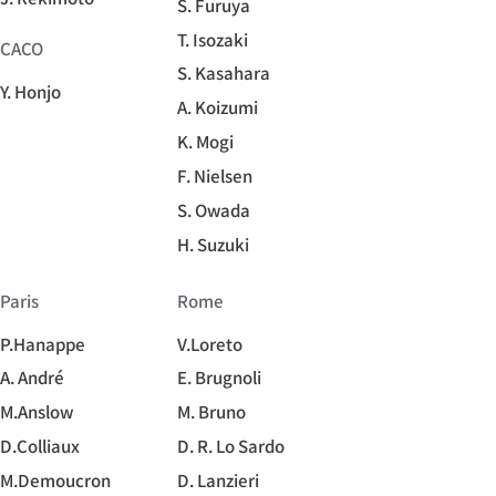
S. Furuya
T. Isozaki
CACO
S. Kasahara
Y. Honjo
A. Koizumi
K. Mogi
F. Nielsen
S. Owada
H. Suzuki
Paris
Rome
P.Hanappe
V.Loreto
A. André
E. Brugnoli
M.Anslow
M. Bruno
D.Colliaux
D. R. Lo Sardo
M.Demoucron
D. Lanzieri