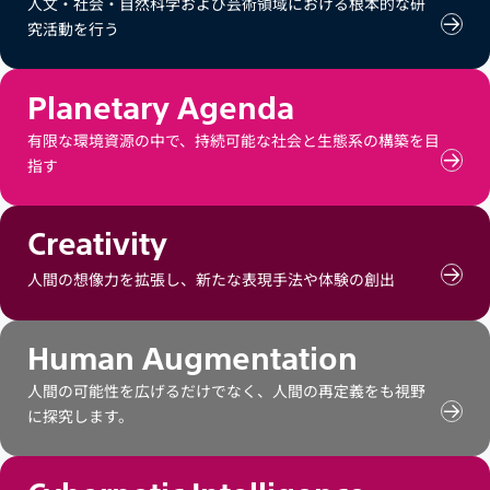
人文・社会・自然科学および芸術領域における根本的な研
究活動を行う
Fun
Rese
の
コ
Planetary Agenda
ン
テ
有限な環境資源の中で、持続可能な社会と生態系の構築を目
ン
指す
Plan
ツ
Age
を
の
見
コ
る
Creativity
ン
テ
人間の想像力を拡張し、新たな表現手法や体験の創出
Crea
ン
の
ツ
コ
を
ン
見
Human Augmentation
テ
る
ン
人間の可能性を広げるだけでなく、人間の再定義をも視野
ツ
に探究します。
Hum
を
Aug
見
の
る
コ