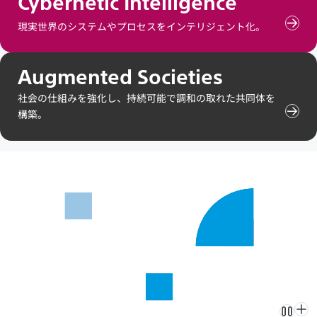
Cybernetic Intelligence
ン
テ
現実世界のシステムやプロセスをインテリジェント化。
Cybe
ン
Inte
ツ
の
を
コ
見
Augmented Societies
ン
る
テ
社会の仕組みを強化し、持続可能で調和の取れた共同体を
ン
構築。
Aug
ツ
Soci
を
の
見
コ
る
ン
テ
ン
ツ
を
見
る
ブ
ブ