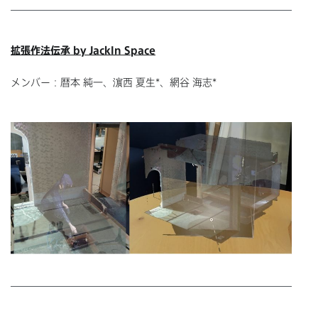
拡張作法伝承 by JackIn Space
メンバー：暦本 純一、濵西 夏生*、網谷 海志*