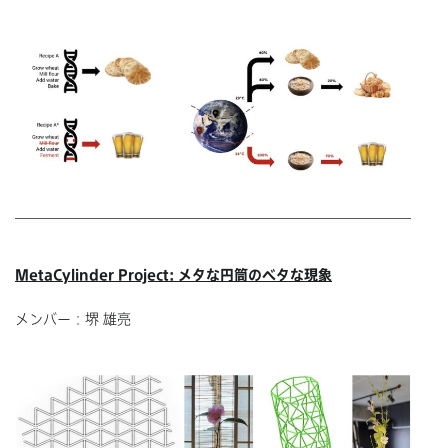
MetaCylinder Project: メタな円筒のベタな現象
メンバー：堺 雄亮