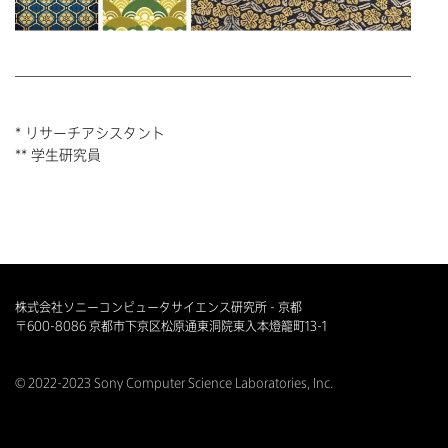
* リサーチアシスタント
** 学生研究員
株式会社ソニーコンピュータサイエンス研究所 - 京都
〒600-8086 京都市下京区松原通東洞院東入本燈籠町13-1
© 2022-2023 Sony Computer Science Laboratories, Inc.