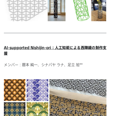
AI-supported Nishijin-ori：人工知能による西陣織の制作支
援
メンバー：暦本 純一、シナパヤ ラナ、足立 旭**